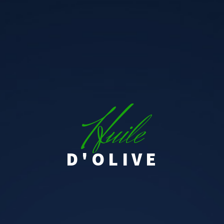
H
uile
D'OLIVE